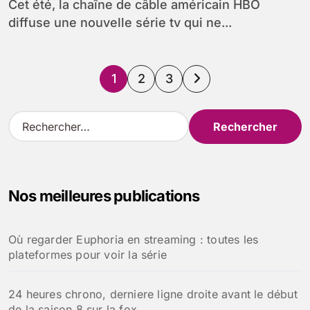
Cet été, la chaîne de câble américain HBO
diffuse une nouvelle série tv qui ne...
Pagination
1
2
3
des
R
e
publications
c
h
e
Nos meilleures publications
r
c
h
Où regarder Euphoria en streaming : toutes les
e
plateformes pour voir la série
r
:
24 heures chrono, derniere ligne droite avant le début
de la saison 8 sur la fox