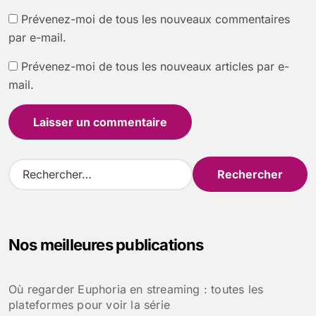
Prévenez-moi de tous les nouveaux commentaires
par e-mail.
Prévenez-moi de tous les nouveaux articles par e-
mail.
R
e
c
h
e
Nos meilleures publications
r
c
h
Où regarder Euphoria en streaming : toutes les
e
plateformes pour voir la série
r