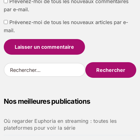
Prévenez-moi de tous les nouveaux commentaires
par e-mail.
Prévenez-moi de tous les nouveaux articles par e-
mail.
R
e
c
h
e
Nos meilleures publications
r
c
h
Où regarder Euphoria en streaming : toutes les
e
plateformes pour voir la série
r