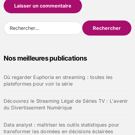
R
e
c
h
e
Nos meilleures publications
r
c
h
Où regarder Euphoria en streaming : toutes les
e
plateformes pour voir la série
r
:
Découvrez le Streaming Légal de Séries TV : L'avenir
du Divertissement Numérique
Data analyst : maîtriser les outils statistiques pour
transformer les données en décisions éclairées