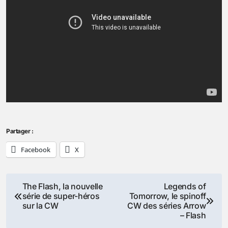
Partager :
Facebook
X
Navigation
The Flash, la nouvelle
Legends of
série de super-héros
Tomorrow, le spinoff
de
sur la CW
CW des séries Arrow
– Flash