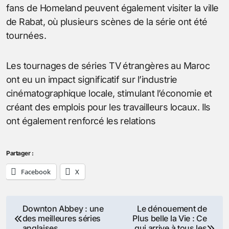
fans de Homeland peuvent également visiter la ville
de Rabat, où plusieurs scènes de la série ont été
tournées.
Les tournages de séries TV étrangères au Maroc
ont eu un impact significatif sur l’industrie
cinématographique locale, stimulant l’économie et
créant des emplois pour les travailleurs locaux. Ils
ont également renforcé les relations
Partager :
Facebook
X
Navigation
Downton Abbey : une
Le dénouement de
des meilleures séries
Plus belle la Vie : Ce
de
anglaises
qui arrive à tous les