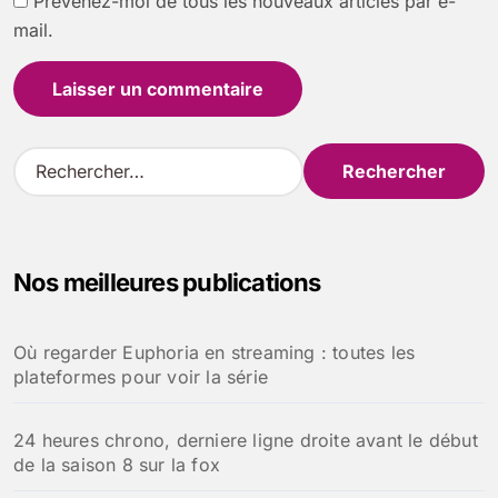
Prévenez-moi de tous les nouveaux articles par e-
mail.
R
e
c
h
e
Nos meilleures publications
r
c
h
Où regarder Euphoria en streaming : toutes les
e
plateformes pour voir la série
r
:
24 heures chrono, derniere ligne droite avant le début
de la saison 8 sur la fox