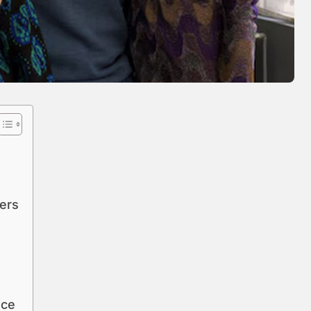
ers
nce