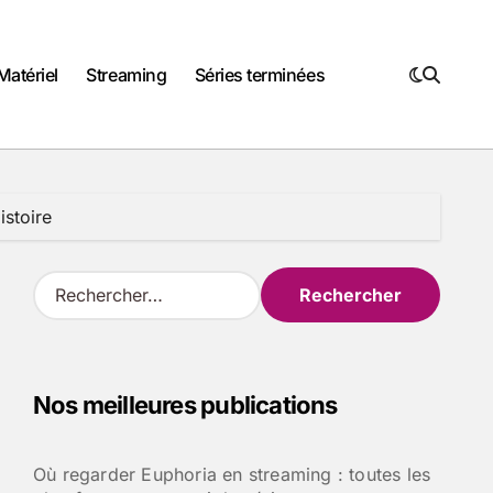
Matériel
Streaming
Séries terminées
istoire
R
e
c
h
e
Nos meilleures publications
r
c
h
Où regarder Euphoria en streaming : toutes les
e