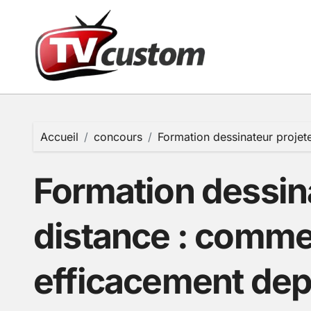
Passer
au
contenu
Accueil
concours
Formation dessinateur projet
Formation dessina
distance : comme
efficacement dep