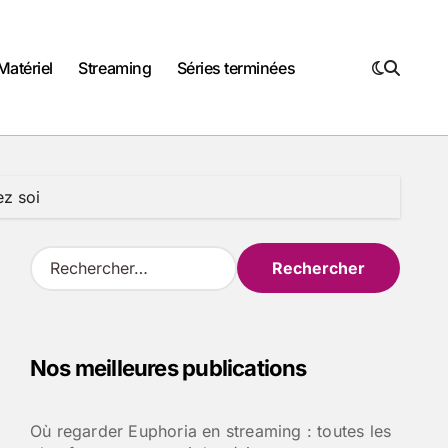
Matériel
Streaming
Séries terminées
ez soi
R
e
c
h
e
Nos meilleures publications
r
c
h
Où regarder Euphoria en streaming : toutes les
e