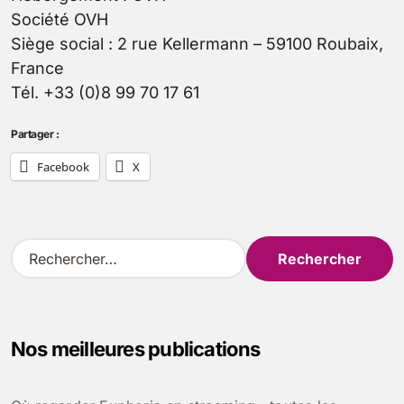
Société OVH
Siège social : 2 rue Kellermann – 59100 Roubaix,
France
Tél. +33 (0)8 99 70 17 61
Partager :
Facebook
X
R
e
c
h
e
Nos meilleures publications
r
c
h