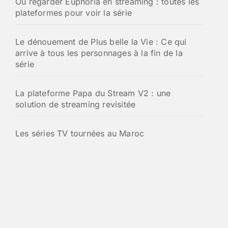
Où regarder Euphoria en streaming : toutes les
e
plateformes pour voir la série
r
:
Le dénouement de Plus belle la Vie : Ce qui
arrive à tous les personnages à la fin de la
série
La plateforme Papa du Stream V2 : une
solution de streaming revisitée
Les séries TV tournées au Maroc