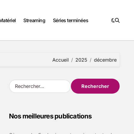
Matériel
Streaming
Séries terminées
Accueil
2025
décembre
R
e
c
h
e
Nos meilleures publications
r
c
h