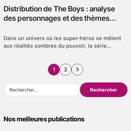
Distribution de The Boys : analyse
des personnages et des thèmes
marquants de la série
Dans un univers où les super-héros se mêlent
aux réalités sombres du pouvoir, la série...
Pagination
1
2
des
R
e
publications
c
h
e
Nos meilleures publications
r
c