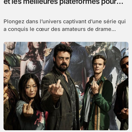
et les meilleures plateformes pour
visionner la série et ses épisodes
clés
Plongez dans l’univers captivant d’une série qui
a conquis le cœur des amateurs de drame...