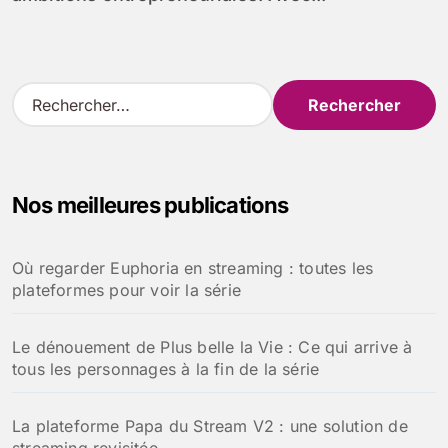
R
e
c
h
e
Nos meilleures publications
r
c
h
Où regarder Euphoria en streaming : toutes les
e
plateformes pour voir la série
r
:
Le dénouement de Plus belle la Vie : Ce qui arrive à
tous les personnages à la fin de la série
La plateforme Papa du Stream V2 : une solution de
streaming revisitée