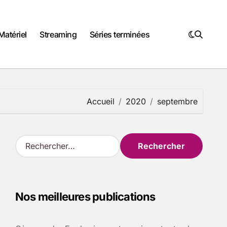
Matériel
Streaming
Séries terminées
Accueil
2020
septembre
R
e
c
h
e
Nos meilleures publications
r
c
h