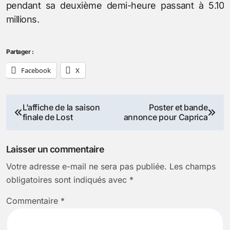
pendant sa deuxième demi-heure passant à 5.10
millions.
Partager :
Facebook
X
Navigation
L’affiche de la saison
Poster et bande
finale de Lost
annonce pour Caprica
de
l’article
Laisser un commentaire
Votre adresse e-mail ne sera pas publiée.
Les champs
obligatoires sont indiqués avec
*
Commentaire
*