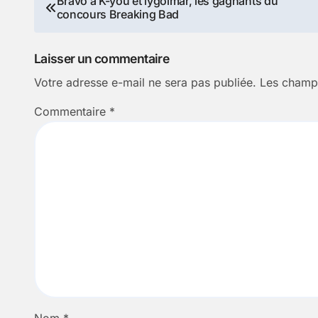
Bravo à K-you et lygolmar, les gagnants du
concours Breaking Bad
de
l’article
Laisser un commentaire
Votre adresse e-mail ne sera pas publiée.
Les champs
Commentaire
*