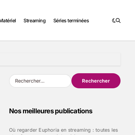
Matériel
Streaming
Séries terminées
R
e
c
h
e
Nos meilleures publications
r
c
h
Où regarder Euphoria en streaming : toutes les
e