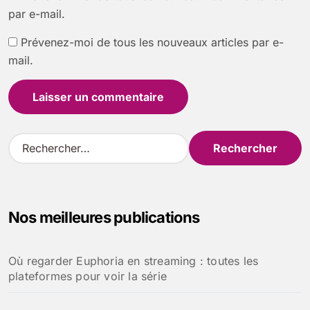
par e-mail.
Prévenez-moi de tous les nouveaux articles par e-
mail.
R
e
c
h
e
Nos meilleures publications
r
c
h
Où regarder Euphoria en streaming : toutes les
e
plateformes pour voir la série
r
: