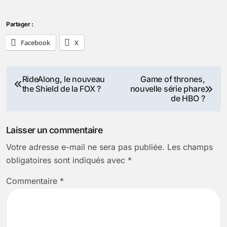
Partager :
Facebook
X
Navigation
RideAlong, le nouveau
Game of thrones,
the Shield de la FOX ?
nouvelle série phare
de
de HBO ?
l’article
Laisser un commentaire
Votre adresse e-mail ne sera pas publiée.
Les champs
obligatoires sont indiqués avec
*
Commentaire
*