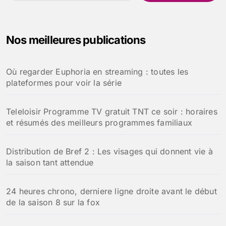
c
h
e
Nos meilleures publications
r
c
h
Où regarder Euphoria en streaming : toutes les
e
plateformes pour voir la série
r
:
Teleloisir Programme TV gratuit TNT ce soir : horaires
et résumés des meilleurs programmes familiaux
Distribution de Bref 2 : Les visages qui donnent vie à
la saison tant attendue
24 heures chrono, derniere ligne droite avant le début
de la saison 8 sur la fox