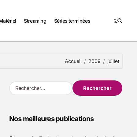
Matériel
Streaming
Séries terminées
Accueil
2009
juillet
R
e
c
h
e
Nos meilleures publications
r
c
h