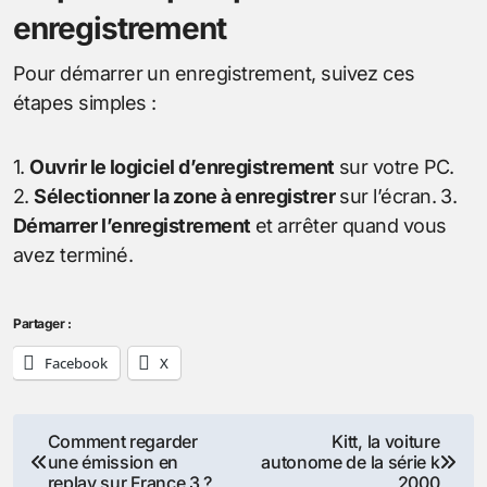
enregistrement
Pour démarrer un enregistrement, suivez ces
étapes simples :
1.
Ouvrir le logiciel d’enregistrement
sur votre PC.
2.
Sélectionner la zone à enregistrer
sur l’écran. 3.
Démarrer l’enregistrement
et arrêter quand vous
avez terminé.
Partager :
Facebook
X
Navigation
Comment regarder
Kitt, la voiture
une émission en
autonome de la série k
de
replay sur France 3 ?
2000