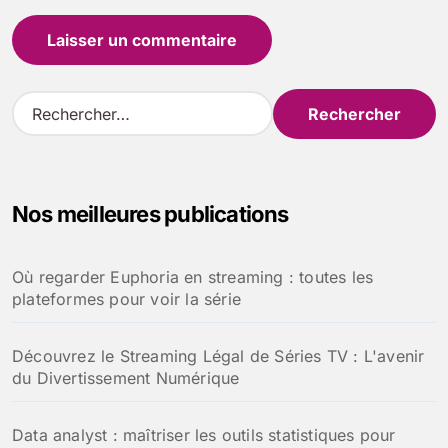
R
e
c
h
e
Nos meilleures publications
r
c
h
Où regarder Euphoria en streaming : toutes les
e
plateformes pour voir la série
r
:
Découvrez le Streaming Légal de Séries TV : L'avenir
du Divertissement Numérique
Data analyst : maîtriser les outils statistiques pour